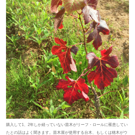
購入して1、2年しか経っていない苗木がリーフ・ロールに罹患してい
たとの話はよく聞きます。苗木屋が使用する台木、もしくは穂木がウ