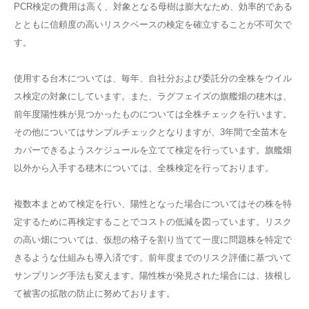
PCR検定の費用は高く、対象となる母樹は膨大なため、効率的である
とともに信頼度の高いリスクベースの検定を確立することが不可欠で
す。
使用する台木については、毎年、自社分および委託分の全株をウイル
ス検定の対象にしています。また、ラグフェイズの旗艦畑の穂木は、
前年度陽性株が見つかったものについては全株チェックを行います。
その他についてはサンプルチェックとなりますが、3年間で全苗木を
カバーできるようスケジュールを立てて検定を行っています。旗艦畑
以外から入手する穂木については、全株検定を行っております。
複数本まとめて検定を行い、陽性となった場合についてはその株を特
定するために再検定することでコストの低減を図っています。リスク
の高い畑については、仮想の格子を割り当てて一度に問題株を特定で
きるような仕組みも導入済です。前年度までのリスク評価に基づいて
サンプリング手法も変えます。陽性株が発見された場合には、抜根し
て被害の拡散の防止に努めております。