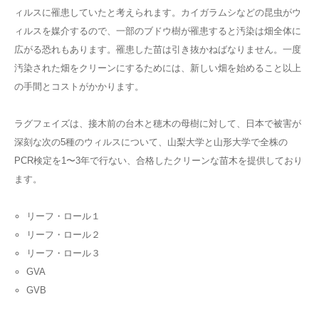
ィルスに罹患していたと考えられます。カイガラムシなどの昆虫がウ
ィルスを媒介するので、一部のブドウ樹が罹患すると汚染は畑全体に
広がる恐れもあります。罹患した苗は引き抜かねばなりません。一度
汚染された畑をクリーンにするためには、新しい畑を始めること以上
の手間とコストがかかります。
ラグフェイズは、接木前の台木と穂木の母樹に対して、日本で被害が
深刻な次の5種のウィルスについて、山梨大学と山形大学で全株の
PCR検定を1〜3年で行ない、合格したクリーンな苗木を提供しており
ます。
リーフ・ロール１
リーフ・ロール２
リーフ・ロール３
GVA
GVB